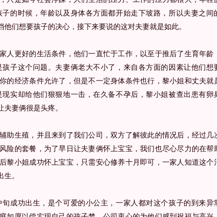
孩子的时候，年龄以及身体各方面都开始走下坡路，所以夫妻之间
挡他们想要孩子的决心，接下来要说的这对夫妻就是如此。
人更好的生活条件，他们一直忙于工作，以至于推后了生育年龄
是孩子这个问题。夫妻俩老大不小了，来自各方面的因素让他们想
你的经济条件允许了，但是不一定身体条件也行，黎小姐和丈夫就
是现实却给他们狠狠地一击，在久备不孕后，黎小姐被查出患有卵
让夫妻俩很是头疼。
助生殖，并且来到了我们公司，双方了解彼此的情况后，经过几
风险的套餐，为了早日让夫妻俩怀上宝宝，我们也尽心尽力的在帮
后黎小姐成功怀上宝宝，只需安心修养十月即可，一家人知道这个
出生。
旬成功出生，是个可爱的小公主，一家人都对这个孩子的到来异
庭如愿以偿实现自己的孩子梦，公司衷心的为他们感到祝福与高兴