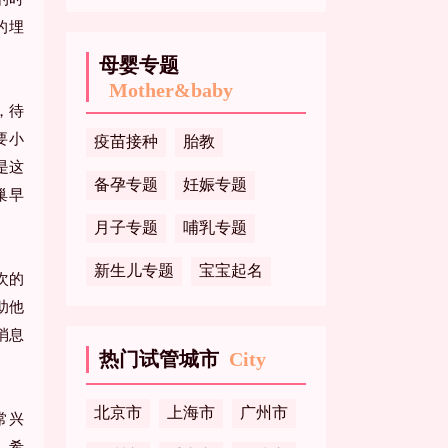
的埋
母婴专题
Mother&baby
，待
要小
疫苗接种
胎教
是这
备孕专题
妊娠专题
巢早
月子专题
哺乳专题
新生儿专题
宝宝起名
次的
助他
消息
热门试管城市
City
北京市
上海市
广州市
常兴
，希