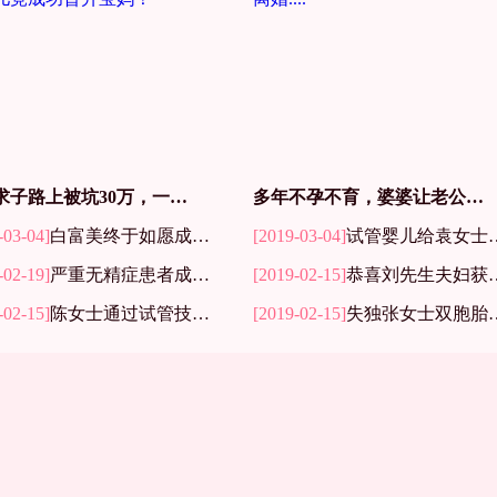
曾在求子路上被坑30万，一次试管婴儿竟成功晋升宝妈！
多年不孕不育，婆婆让老公和我离婚....
-03-04]
白富美终于如愿成功当了妈妈
[2019-03-04]
试管婴儿给袁女士送来龙凤双喜
-02-19]
严重无精症患者成功当爸爸！
[2019-02-15]
恭喜刘先生夫妇获得自己的第二胎
-02-15]
陈女士通过试管技术解决无子难题，成功当妈！
[2019-02-15]
失独张女士双胞胎一次成功