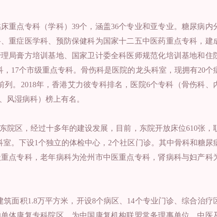
床重点专科（学科）39个，涵盖36个专业和亚专业。糖尿病内
科、重症医学科、预防保健科为国家十二五中医药重点专科，建
管理局膏方培训基地、国家卫计委全科医师规范化培训基地和住
，17个市级重点专科。骨伤科是医院的龙头科室，现拥有20个
前列。2018年，香港艾力彼专科排名，医院6个专科（骨伤科、
、风湿病科）榜上有名。
院东院区，经过十多年的建设发展，目前，东院开放床位610张，
医技科室。下设1个独立的体检中心，2个社区门诊。其中骨科和糖尿
级重点专科，老年病科为沧州市中医重点专科，肾病科与妇产科
，建筑面积1.8万平方米，开设8个病区、14个专业门诊、综合治疗
的单体康复专科院区。为中国康复机构联盟常务理事单位，中医