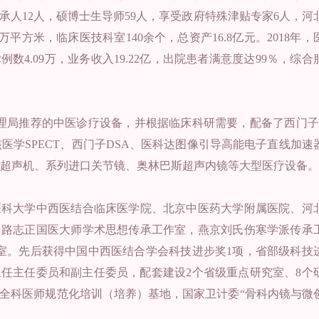
人12人，硕博士生导师59人，享受政府特殊津贴专家6人，河
8万平方米，临床医技科室140余个，总资产16.8亿元。2018年，
术例数4.09万，业务收入19.22亿，出院患者满意度达99％，综合
理局推荐的中医诊疗设备，并根据临床科研需要，配备了西门子1
核医学SPECT、西门子DSA、医科达图像引导高能电子直线加速
乳腺超声机、系列进口关节镜、奥林巴斯超声内镜等大型医疗设备。
医科大学中西医结合临床医学院、北京中医药大学附属医院、河
，路志正国医大师学术思想传承工作室，燕京刘氏伤寒学派传承
室。先后获得中国中西医结合学会科技进步奖1项，省部级科技
担任主任委员和副主任委员，配套建设2个省级重点研究室、8个
全科医师规范化培训（培养）基地，国家卫计委“骨科内镜与微