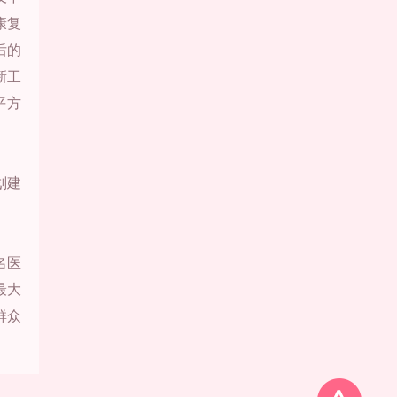
康复
后的
新工
平方
划建
名医
最大
群众