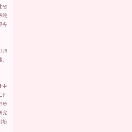
北省
医院
服务
28
器、
北中
工作
进步
研究
创培