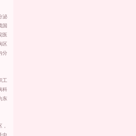
分泌
成国
院医
病区
内分
职工
病科
为东
区，
及中