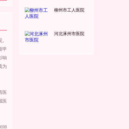
柳州市工人医院
河北涿州市医院
院。
级甲
影响
成为
西医
域医
98