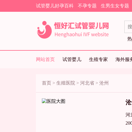
试管婴儿好孕百科
不孕专题
生男生女专题
热
网站首页
试管婴儿
生殖专家
海外服
首页
>
生殖医院
>
河北省
>
沧州
沧
河
2