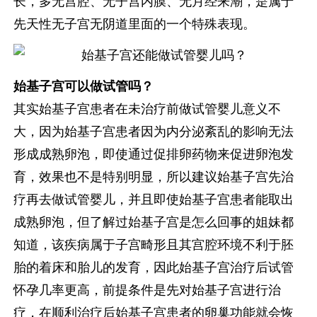
长，多无宫腔、无子宫内膜、无月经来潮，是属于
先天性无子宫无阴道里面的一个特殊表现。
始基子宫可以做试管吗？
其实始基子宫患者在未治疗前做试管婴儿意义不
大，因为始基子宫患者因为内分泌紊乱的影响无法
形成成熟卵泡，即使通过促排卵药物来促进卵泡发
育，效果也不是特别明显，所以建议始基子宫先治
疗再去做试管婴儿，并且即使始基子宫患者能取出
成熟卵泡，但了解过始基子宫是怎么回事的姐妹都
知道，该疾病属于子宫畸形且其宫腔环境不利于胚
胎的着床和胎儿的发育，因此始基子宫治疗后试管
怀孕几率更高，前提条件是先对始基子宫进行治
疗，在顺利治疗后始基子宫患者的卵巢功能就会恢